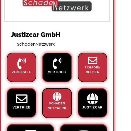
Justizcar GmbH
SchadenNetzwerk
SCHADEN
ZENTRALE
VERTRIEB
MELDEN
.
.
.
SCHADEN
VERTRIEB
JUSTIZCAR
NETZWERK
.
.
.